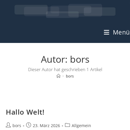
Zum
Inhalt
springen
Menü
Autor:
bors
Dieser Autor hat geschrieben 1 Artikel
>
bors
Hallo Welt!
Beitrags-
Beitrag
Beitrags-
bors
23. März 2026
Allgemein